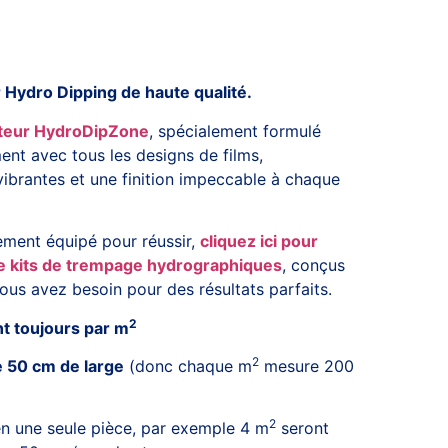
Hydro Dipping de haute qualité.
ateur HydroDipZone
, spécialement formulé
ent avec tous les designs de films,
vibrantes et une finition impeccable à chaque
ement équipé pour réussir,
cliquez ici pour
e kits de trempage hydrographiques
, conçus
ous avez besoin pour des résultats parfaits.
2
nt toujours par m
2
 50 cm de large
(donc chaque m
mesure 200
2
n une seule pièce, par exemple 4 m
seront