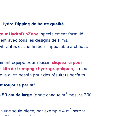
Hydro Dipping de haute qualité.
ateur HydroDipZone
, spécialement formulé
ent avec tous les designs de films,
vibrantes et une finition impeccable à chaque
ement équipé pour réussir,
cliquez ici pour
e kits de trempage hydrographiques
, conçus
ous avez besoin pour des résultats parfaits.
2
nt toujours par m
2
 50 cm de large
(donc chaque m
mesure 200
2
n une seule pièce, par exemple 4 m
seront